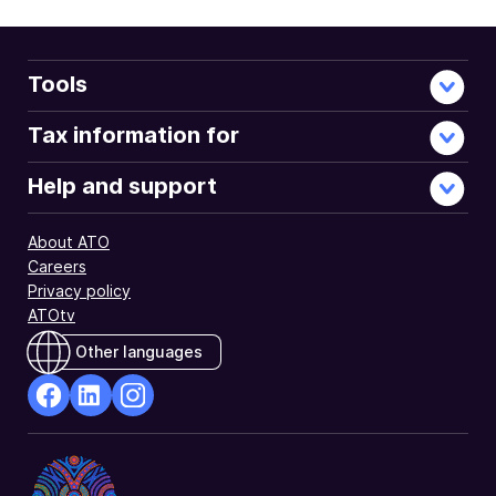
Tools
Tax information for
Help and support
About ATO
Careers
Privacy policy
ATOtv
Other languages
facebook
Linkedin
Instagram
Opens
Opens
Opens
in
in
in