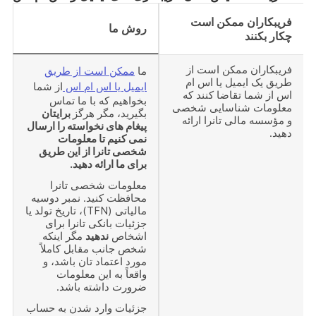
فریبکاران ممکن است
روش ما
چکار بکنند
فریبکاران ممکن است از
ما
ممکن است از طریق
طریق یک ایمیل یا اس ام
ایمیل یا اس ام اس
از شما
اس از شما تقاضا کنند که
بخواهیم که با ما تماس
معلومات شناسایی شخصی
بگیرید، مگر هرگز
برایتان
و مؤسسه مالی تانرا ارائه
پیغام های نخواسته را ارسال
دهید.
نمی کنیم تا معلومات
شخصی تانرا از این طریق
برای ما ارائه دهید.
معلومات شخصی تانرا
محافظت کنید. نمبر دوسیه
مالیاتی (TFN)، تاریخ تولد یا
جزئیات بانکی تانرا برای
اشخاص
ندهید
مگر اینکه
شخص جانب مقابل کاملاً
مورد اعتماد تان باشد، و
واقعاً به این معلومات
ضرورت داشته باشد.
جزئیات وارد شدن به حساب