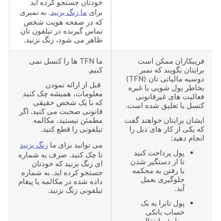
خودتان جستجو کرده اید
برای
ما زنگ بزنید
. به نمبری
که در صفحه هویت شخص
تماس گیرنده در تیلفون تان
ظاهر می شود، زنگ نزنید.
فریبکاران ممکن است
ما TFN ها را کنسل نمی
برایتان بگویند که نمبر
کنیم.
دوسیه مالیاتی تان (TFN)
قبل از ارائه نمودن
بخاطر پول شویی یا غیره
معلومات، همیشه چک کنید
فعالیت های غیرقانونی
که با یک شخص حقیقی
کنسل یا تعلیق شده است.
قانونی صحبت می کنید. اگر
ایشان برایتان خواهند گفت
مطمئن نیستید، مکالمه
که یکی از کار های ذیل را
تیلفونی را قطع کنید.
انجام دهید:
می توانید برای ما
زنگ بزنید
پول پرداخت کنید
تا چک کنید. صرف به شماره
تا از دستگیر شدن
ای زنگ بزنید که خودتان
یا رفتن به محکمه
جستجو کرده اید. به شماره
جلوگیری بعمل
داده شده در مکالمه یا پیغام
آید.
تیلفونی زنگ نزنید.
پول تانرا به یک
حساب بانکی
مطمئن انتقال