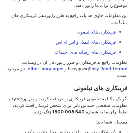
موضوع را برای ما راپور دهید.
این معلومات حاوی هدایات راجع به طرز راپوردهی فریبکاری های
ذیل است:
فریبکاری های تیلفونی
فریبکاری های ایمیل و اس ام اس
فریبکاری های رسانه های اجتماعی
.
معلومات راجع به فریبکاری و طرز راپوردهی آن در وبسایت
Easy Read format
Easygoing
و
other languages
. نیز موجود
است.
فریبکاری های تیلفونی
اگر یک مکالمه تیلفونی فریبکاری را دریافت کردید و پول
پرداختید
یا
معلومات شخصی حساس تانرا برای شخص فریبکار افشا کردید،
لطفاً برای ما به شماره
1800 008 540
زنگ بزنید.
همچنان شما باید:
یک شکایت رسمی را نزد پولیس محل تان درج کنید