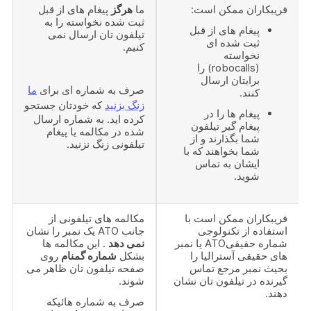
فریبکاران ممکن است:
ما
هرگز
پیغام های از قبل
ثبت شده نخواسته را به
پیغام های از قبل
تیلفون تان ارسال نمی
ثبت شده ای
کنیم.
نخواسته
(robocalls) را
برایتان ارسال
صرف به شماره ای برای
ما
کنند.
زنگ بزنید
که خودتان جستجو
پیغام ها را در
کرده اید. به شماره ارسال
پیغام گیر تیلفون
شده در مکالمه یا پیغام
شما بگذارند و از
تیلفونی زنگ نزنید.
شما بخواهند که با
ایشان به تماس
شوید.
فریبکاران ممکن است با
مکالمه های تیلفونی از
استفاده از تکنولوجی
جانب ATO یک نمبر را نشان
شماره حقیقیATO یا نمبر
نمی دهد
. این مکالمه ها
های حقیقی آسترالیا را
بشکل
شماره گمنام
روی
بحیث نمبر مرجع تماس
صفحه تیلفون تان ظاهر می
گیرنده در تیلفون تان نشان
شوند.
دهند.
صرف به شماره هائیکه