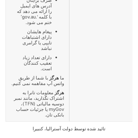
صرف برایتان
آدرس های ایمیل
را ارائه می دهد که
با کلمه ‘.gov.au’
ختم می شود.
پیغام هایشان
دارای اشتباهات
تایپی یا گرامری
نباشد
دارای تعداد زیاد
تعقیب کنندگان
است.
ما
هرگز
با شما از طریق
واتس آپ مفاهمه نمی کنیم.
هرگز
معلومات تانرا به
اشتراک نگذارید، مانند نمبر
دوسیه مالیاتی (TFN)،
myGov یا جزئیات حساب
بانکی تان.
تائید شده توسط دولت آسترالیا، کنبیرا