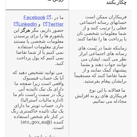
چکار بکنند
فریبکاران ممکن است
External
ما در
،
Facebook
حسابهای رسانه اجتماعی
External
External
Link
Twitter
و
LinkedIn
جعلی را ترتیب کنند و از
حضور داریم، مگر
هرگز
این
Link
Link
شما معلومات شخصی تان
پلتفورم ها را برای پرسیدن
یا پرداخت ها را تقاضا کنند.
معلومات شخصی یا مستند
سازی معلومات استفاده
زماینکه شما در پُست های
نمی کنیم یا از شما تقاضا
رسانه های اجتماعی ابراز
نمی کنیم که پول پرداخت
نظر می کنید، ایشان می
کنید.
توانند جواب دهند و بشما
پیشنهاد کمک نمایند و از
می توانید تشخیص دهید که
شما تقاضا کنند که مستقیماً
آیا یک حساب فیسبوک
برایشان پیغام بفرستید.
واقعی است زیرا صفحه ما
دارای یک تیک تائیدیه آبی
ما فعالانه با این نوع
رنگ در سمت راست نام ما
فریبکاری های رو به افزایش
(اداره مالیات آسترالیا)
مجادله می نمائیم.
دارد. حساب تویتر ما دارای
یک تیک تائیده خاکستری رنگ
در کنار نام شخص استفاده
کننده (@ato_gov_au)
است.
می توانید با حصول