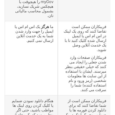
myGov را هیچوقت با
هیچکس شریک نسازید،
بشمول محاسب مالیاتی
تان.
فریبکاران ممکن است
ما
هرگز
یک اس ام اس یا
تقاضا کنند که روی یک لینک
ایمیل را جهت وارد شدن
در اس ام اس یا ایمیل
شما به یک خدمت آنلاین
ارسال شده کلیک کنید تا با
ارسال نمی کنیم.
یک خدمت آنلاین وصل
شوید.
فریبکاران صفحات وارد
شدن جعلی را ایجاد می
کنند که خیلی حقیقی بنظر
میرسند. ایشان با استفاده
از این سایت ها معلومات
شخصی (رمز ورود و نام
استفاده کننده) شما را
سرقت می کنند.
فریبکاران ممکن است از
هنگام دانلود نمودن ضمایم
شما تقاضا کنند که برای
یا کلیک کردن روی لینک ها
دانلود کردن فورمه ها یا
مواظب باشید، حتی اگر
ضمایم روی یک لینک در یک
بنظر برسد که یک پیغام از