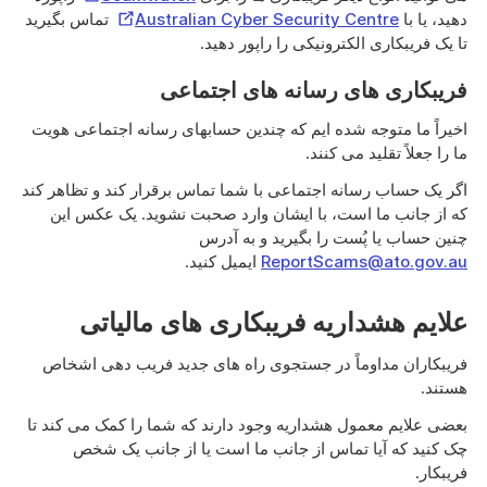
Link
External
دهید، یا با
Australian Cyber Security Centre
تماس بگیرید
Link
تا یک فریبکاری الکترونیکی را راپور دهید.
فریبکاری های رسانه های اجتماعی
اخیراً ما متوجه شده ایم که چندین حسابهای رسانه اجتماعی هویت
ما را جعلاً تقلید می کنند.
اگر یک حساب رسانه اجتماعی با شما تماس برقرار کند و تظاهر کند
که از جانب ما است، با ایشان وارد صحبت نشوید. یک عکس این
چنین حساب یا پُست را بگیرید و به آدرس
ReportScams@ato.gov.au
ایمیل کنید.
علایم هشداریه فریبکاری های مالیاتی
فریبکاران مداوماً در جستجوی راه های جدید فریب دهی اشخاص
هستند.
بعضی علایم معمول هشداریه وجود دارند که شما را کمک می کند تا
چک کنید که آیا تماس از جانب ما است یا از جانب یک شخص
فریبکار.