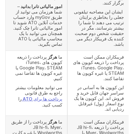
برگزار کنند.
امور مالیاتی تانرا بدانید
–
ایشان این مصاحبه تیلفونی
شما هرزمان می توانید از
جعلی را بخاطری برایتان
طریق myGov وارد حساب
ترتیب می دهند تا شما را
خدمات آنلاین ATO شوید تا
بیشتر بترسانند، مگر در
امور مالیاتی تانرا چک کنید.
حقیقت شخص دوم صحبت
همچنان می توانید با یک
کننده یک فریبکار دیگر می
محاسب مالیاتی یا ATO
باشد.
تماس بگیرید.
فریبکاران ممکن است
ما
هرگز
پرداخت را ذریعه
پرداخت را ذریعه کوپون های
کوپون های iTunes،
iTunes، Google Play،
Google Play، STEAM یا
STEAM یا غیره کوپون ها
غیره کوپون ها تقاضا نمی
تقاضا کنند.
کنیم.
این کوپون ها به آسانی در
می توانید معلومات بیشتر
سراسر جهان قابل خرید و
راجع به طرق قانونی
فروش اند. این کوپون ها یک
پرداخت ها برای ATO
را
نوع اسعار (پول) غیرقابل
کسب کنید.
ردیابی اند.
فریبکاران ممکن است
ما
هرگز
پرداخت را از طریق
پرداخت را ذریعه JB hi-fi،
JB hi-fi، Myer،
Myer، Woolworths یا
Woolworths یا غیره کارت