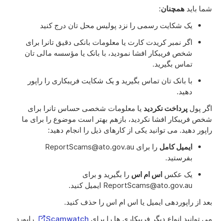
شما باید
همچنان
:
یک شکایت رسمی را نزد پولیس محل تان درج کنید
اگر نمبر کریدت کارت یا معلومات بانکی دقیق تانرا برای
شخص فریبکار افشا نمودید، با بانک یا مؤسسه مالی تان
تماس بگیرید.
با بانک تان تماس بگیرید و یک شکایت فریبکاری را راپور
دهید.
اگر پول
پرداخت نکردید
یا معلومات شخصی حساس تانرا برای
شخص فریبکار افشا نکردید، بازهم بهتر است موضوع را برای ما
راپور دهید. می توانید یکی از کارهای ذیل را انجام دهید:
ایمیل کامل
را برای ReportScams@ato.gov.au
بفرستید.
یک عکس
اس ام اس
را بگیرید و برای
ReportScams@ato.gov.au ایمیل کنید.
بعد از راپوردهی ایمیل یا اس ام اس را حذف کنید.
External
می توانید انواع دیگر فریبکاری ها را برای
Scamwatch
راپورد