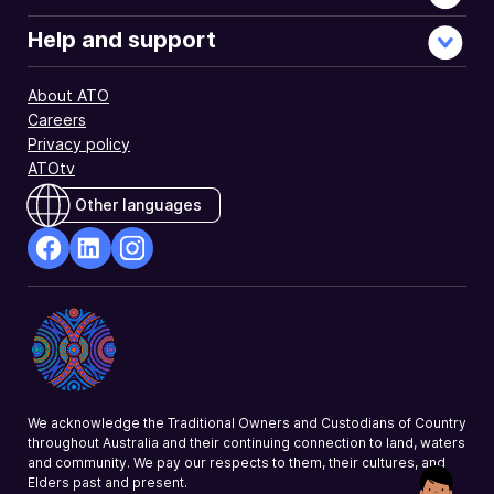
Help and support
About ATO
Careers
Privacy policy
ATOtv
Other languages
facebook
Linkedin
Instagram
Opens
Opens
Opens
in
in
in
a
a
a
new
new
new
window
window
window
We acknowledge the Traditional Owners and Custodians of Country
throughout Australia and their continuing connection to land, waters
and community. We pay our respects to them, their cultures, and
Elders past and present.