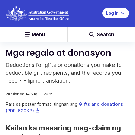
Log in
Menu
Search
Mga regalo at donasyon
Deductions for gifts or donations you make to
deductible gift recipients, and the records you
need - Filipino translation.
Published
14 August 2025
Para sa poster format, tingnan ang
Gifts and donations
This
(PDF, 620KB)
link
will
Kailan ka maaaring mag-claim ng
download