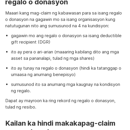
regalo o donasyon
a
file
Maaari kang mag-claim ng kabawasan para sa isang regalo
o donasyon na gagawin mo sa isang organisasyon kung
natutugunan nito ang sumusunod na 4 na kundisyon:
gagawin mo ang regalo o donasyon sa isang deductible
gift recipient (DGR)
ito ay pera o ari-arian (maaaring kabilang dito ang mga
asset sa pananalapi, tulad ng mga shares)
ito ay tunay na regalo o donasyon (hindi ka tatanggap o
umaasa ng anumang benepisyo)
sumusunod ito sa anumang mga kaugnay na kondisyon
ng regalo.
Dapat ay mayroon ka ring rekord ng regalo o donasyon,
tulad ng resibo.
Kailan ka hindi makakapag-claim