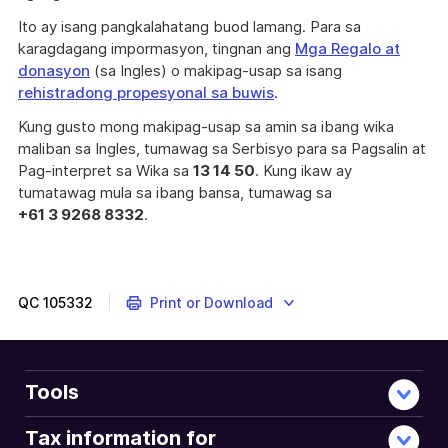
Ito ay isang pangkalahatang buod lamang. Para sa
karagdagang impormasyon, tingnan ang
Mga Regalo at
donasyon
(sa Ingles) o makipag-usap sa isang
rehistradong propesyonal sa buwis
.
Kung gusto mong makipag-usap sa amin sa ibang wika
maliban sa Ingles, tumawag sa Serbisyo para sa Pagsalin at
Pag-interpret sa Wika sa
13 14 50
. Kung ikaw ay
tumatawag mula sa ibang bansa, tumawag sa
+61 3 9268 8332
.
QC
105332
Print or Download
Tools
Tax information for