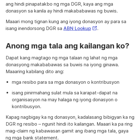
ang hindi pinapatakbo ng mga DGR, kaya ang mga
donasyon sa kanila ay hindi makababawas ng buwis.
Maaari mong tignan kung ang iyong donasyon ay para sa
External
isang inendorsong DGR sa
ABN Lookup
.
Link
Anong mga tala ang kailangan ko?
Dapat kang magtago ng mga talaan ng lahat ng mga
donasyong makababawas sa buwis na iyong ginawa.
Maaaring kabilang dito ang:
mga resibo para sa mga donasyon o kontribusyon
isang pinirmahang sulat mula sa karapat-dapat na
organisasyon na may halaga ng iyong donasyon o
kontribusyon.
Kapag nagbigay ka ng donasyon, kadalasang bibigyan ka ng
DGR ng resibo – ngunit hindi ito kailangan. Maaari ka pa ring
mag-claim ng kabawasan gamit ang ibang mga tala, gaya
ng mga bank statement.