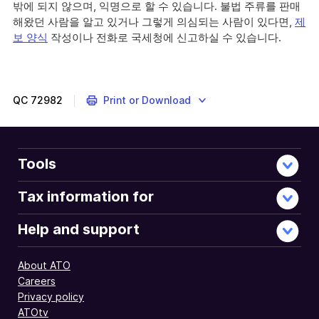
밖에 되지 않으며, 익명으로 할 수 있습니다. 불법 주류를 판매
해왔던 사람을 알고 있거나 그렇게 의심되는 사람이 있다면,
제
보 양식
작성이나 전화로 국세청에 신고하실 수 있습니다.
How
to
identify
illicit
QC
72982
Print or Download
alcohol
so
you
can
Tools
avoid
buying
Tax information for
or
selling
Help and support
it.
About ATO
Careers
Privacy policy
ATOtv