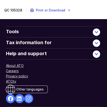
QC
105328
Print or Download
Tools
Tax information for
Help and support
About ATO
Careers
Privacy policy
ATOtv
Other languages
facebook
Linkedin
Instagram