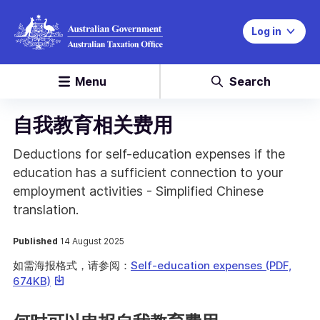
Log in
Menu
Search
自我教育相关费用
Deductions for self-education expenses if the
education has a sufficient connection to your
employment activities - Simplified Chinese
translation.
Published
14 August 2025
如需海报格式，请参阅：
Self-education expenses (PDF,
This
674KB)
link
will