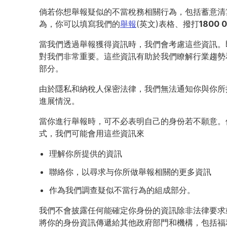
倘若你想舉報疑似的不當稅務相關行為，包括蓄意清算重
為，你可以填寫我們的
舉報
(英文)表格、撥打
1800 
當我們透過舉報獲得資訊時，我們會考慮這些資訊。
對我們非常重要。這些資訊有助於我們瞭解行業趨勢
部分。
由於隱私和納稅人保密法律，我們無法通知你與你所
進展情況。
當你進行舉報時，可不必表明自己的身份若不願意。
式，我們可能會用這些資訊來
理解你所提供的資訊
聯絡你，以尋求与你所做舉報相關的更多資訊
作為我們調查疑似不當行為的組成部分。
我們不會披露任何能確定你身份的資訊除非法律要求
將你的身份資訊傳遞給其他政府部門和機構，包括福