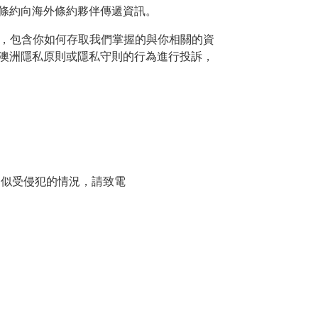
條約向海外條約夥伴傳遞資訊。
訊，包含你如何存取我們掌握的與你相關的資
澳洲隱私原則或隱私守則的行為進行投訴，
疑似受侵犯的情況，請致電