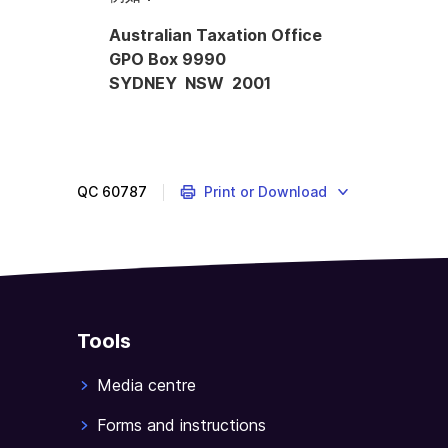
Australian Taxation Office
GPO Box 9990
SYDNEY NSW 2001
Tax
integrity
centre
-
QC
60787
Print or Download
your
privacy
if
you
report
phoenix,
Tools
tax
evasion,
Media centre
or
black
Forms and instructions
economy