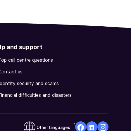
lp and support
Top call centre questions
Contact us
Identity security and scams
Financial difficulties and disasters
Other languages