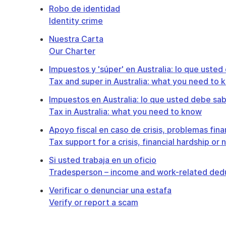
Robo de identidad
Identity crime
Nuestra Carta
Our Charter
Impuestos y 'súper' en Australia: lo que uste
Tax and super in Australia: what you need to 
Impuestos en Australia: lo que usted debe sa
Tax in Australia: what you need to know
Apoyo fiscal en caso de crisis, problemas fina
Tax support for a crisis, financial hardship or 
Si usted trabaja en un oficio
Tradesperson – income and work-related ded
Verificar o denunciar una estafa
Verify or report a scam