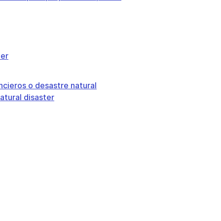
ber
ncieros o desastre natural
natural disaster