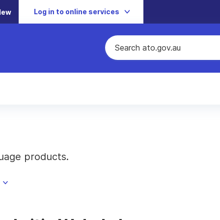
Log in to online services
New
uage products.