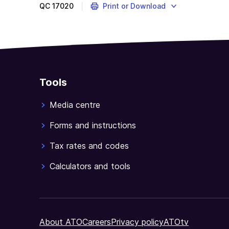
QC
17020
Print or Download
Tools
Media centre
Forms and instructions
Tax rates and codes
Calculators and tools
About ATO
Careers
Privacy policy
ATOtv