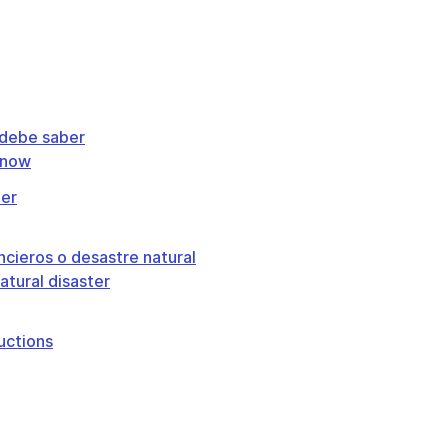
d debe saber
know
ber
ncieros o desastre natural
natural disaster
uctions