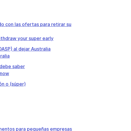
 con las ofertas para retirar su
ithdraw your super early
ASP) al dejar Australia
ralia
d debe saber
know
ón o (súper)
limentos para pequeñas empresas